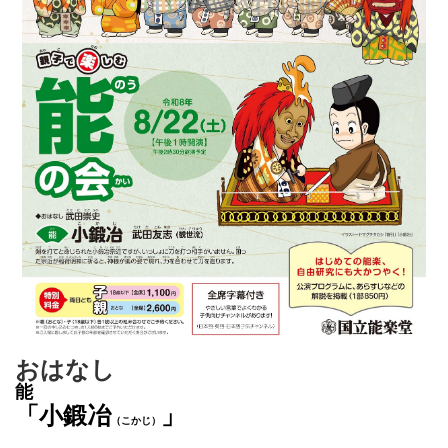
おはなし
能
「小鍛冶
」
（こかじ）