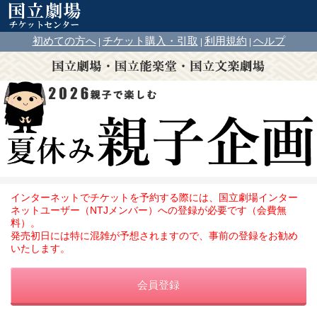
初めての方へ
チケット購入・引取
利用規約
ヘルプ
|
|
|
インターネットでチケットを予約する際には、国立劇場インター
ネットユーザー（NTJメンバー）への登録が必要です（会費無
料）。
発売初日には特に混雑が予想されますので、事前の登録をお勧め
いたします。
会員登録