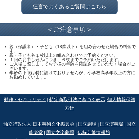
狂言でよくあるご質問はこちら
＜ご注意事項＞
親（保護者）・子ども（18歳以下）を組み合わせた場合の料金で
す。
親・子ども各１枚以上の組み合わせでご予約ください。
１回のお申し込みにつき、６枚までご予約いただけます。
ご入場に際しましてお子様の年齢を確認させていただく場合がご
ざいます。
年齢の下限は特に設けておりませんが、小学校高学年以上の方に
お勧めしています。
動作・セキュリティ
特定商取引法に基づく表示
個人情報保護
|
|
方針
独立行政法人 日本芸術文化振興会
国立劇場
国立演芸場
国立
|
|
|
能楽堂
国立文楽劇場
伝統芸能情報館
|
|