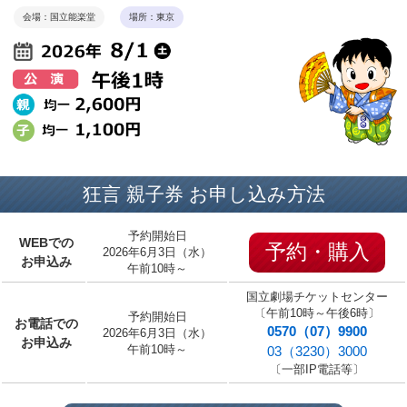
会場：国立能楽堂
場所：東京
狂言 親子券 お申し込み方法
予約開始日
WEBでの
予約・購入
2026年6月3日（水）
お申込み
午前10時～
国立劇場チケットセンター
〔午前10時～午後6時〕
予約開始日
お電話での
0570（07）9900
2026年6月3日（水）
お申込み
午前10時～
03（3230）3000
〔一部IP電話等〕