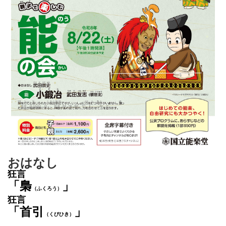
おはなし
狂言
「梟
」
（ふくろう）
狂言
「首引
」
（くびひき）