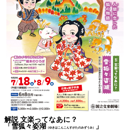
解説 文楽ってなあに？
「雪狐々姿湖
」
（ゆきはこんこんすがたのみずうみ）