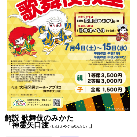
解説 歌舞伎のみかた
「神霊矢口渡
」
（しんれいやぐちのわたし）