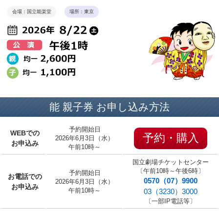
会場：国立能楽堂
場所：東京
能 親子券 お申し込み方法
予約開始日
WEBでの
予約・購入
2026年6月3日（水）
お申込み
午前10時～
国立劇場チケットセンター
〔午前10時～午後6時〕
予約開始日
お電話での
0570（07）9900
2026年6月3日（水）
お申込み
午前10時～
03（3230）3000
〔一部IP電話等〕